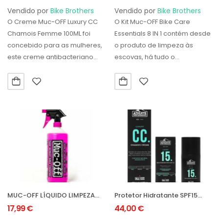
Vendido por
Bike Brothers
Vendido por
Bike Brothers
O Creme Muc-OFF Luxury CC
O Kit Muc-OFF Bike Care
Chamois Femme 100ML foi
Essentials 8 IN 1 contém desde
concebido para as mulheres,
o produto de limpeza às
este creme antibacteriano
escovas, há tudo o…
proporciona uma proteção
e…
MUC-OFF LÍQUIDO LIMPEZA
Protetor Hidratante SPF15
AÇÃO RAPIDA 1LTR
50ML Muc-OFF + Creme Muc-
17,99
€
44,00
€
OFF Luxury CC Chamois