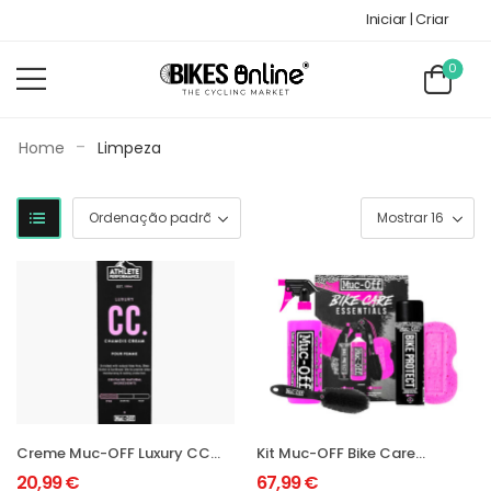
Iniciar | Criar
0
-
Home
Limpeza
Creme Muc-OFF Luxury CC
Kit Muc-OFF Bike Care
Chamois Femme 100ML
Essentials 8 IN 1
20,99
€
67,99
€