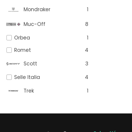
1
Mondraker
8
Muc-Off
1
Orbea
4
Romet
3
Scott
4
Selle Italia
1
Trek