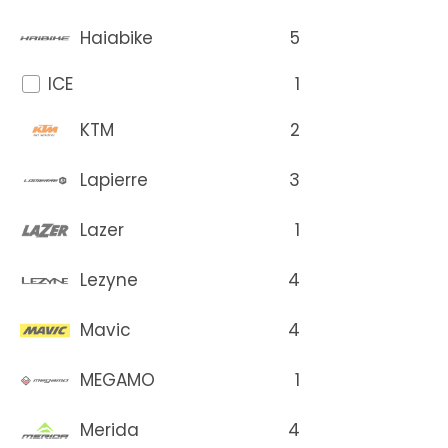
5
Haiabike
1
ICE
2
KTM
3
Lapierre
1
Lazer
4
Lezyne
4
Mavic
1
MEGAMO
4
Merida