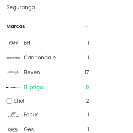
Segurança
Marcas
1
BH
1
Cannondale
17
Eleven
0
Elliptigo
2
Etiel
1
Focus
1
Ges