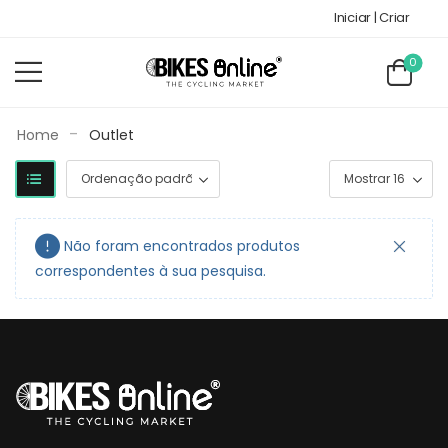
Iniciar | Criar
0
-
Home
Outlet
Não foram encontrados produtos
correspondentes à sua pesquisa.