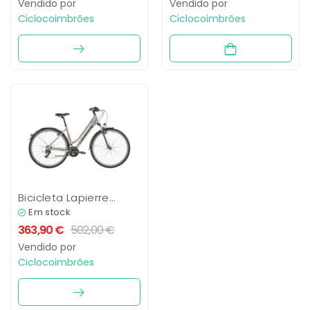
Vendido por
Vendido por
Ciclocoimbrões
Ciclocoimbrões
Bicicleta Lapierre
Trekking 1.0 Senhora
Em stock
363,90
€
502,00
€
Vendido por
Ciclocoimbrões