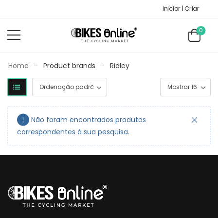
Iniciar | Criar
0
-
-
Home
Product brands
Ridley
Não foram encontrados produtos
correspondentes à sua pesquisa.