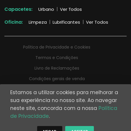
Capacetes:
Urbano
Ver Todos
Oficina:
Limpeza
Lubrificantes
Ver Todos
Política de Privacidade e Cookies
Termos e Condições
Livro de Reclamações
Condições gerais de venda
Estamos a utilizar cookies para melhorar a
sua experiência no nosso site. Ao navegar
neste site, concorda com a nossa
Política
Desenvolvido por
Digital Spirit
e
Kodekrafters
de Privacidade
.
© DSK Digital 2026