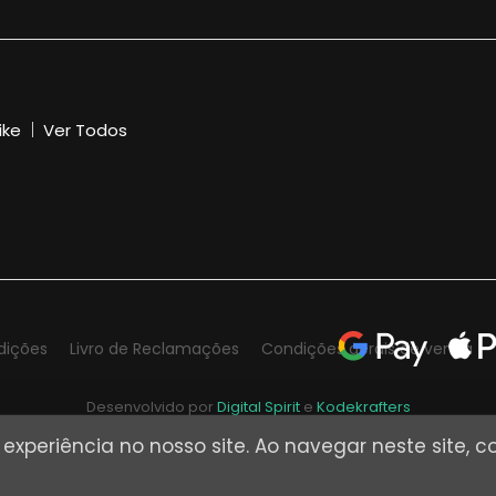
ike
Ver Todos
dições
Livro de Reclamações
Condições gerais de venda
Desenvolvido por
Digital Spirit
e
Kodekrafters
a experiência no nosso site. Ao navegar neste site,
© DSK Digital 2026