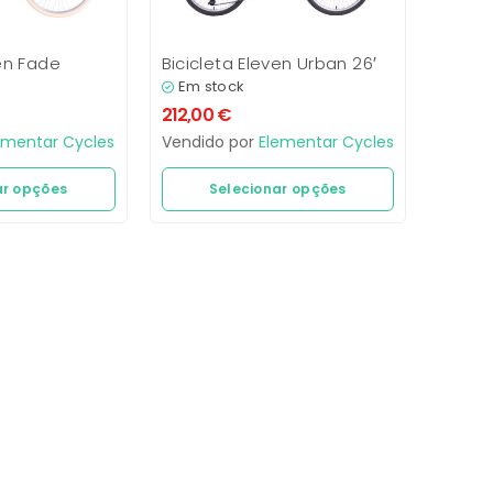
ven Fade
Bicicleta Eleven Urban 26′
Em stock
212,00
€
ementar Cycles
Vendido por
Elementar Cycles
ar opções
Selecionar opções