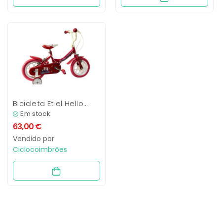
Bicicleta Etiel Hello
Tedy 12″
Em stock
63,00
€
Vendido por
Ciclocoimbrões