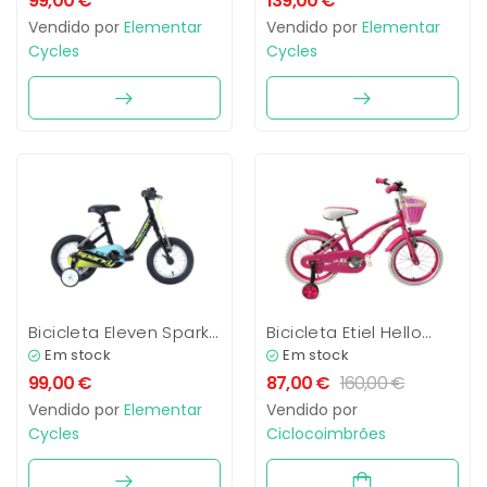
99,00
€
139,00
€
Vendido por
Elementar
Vendido por
Elementar
Cycles
Cycles
Bicicleta Eleven Sparky
Bicicleta Etiel Hello
12′ e 16′
MyMy 16″
Em stock
Em stock
99,00
€
87,00
€
160,00
€
Vendido por
Elementar
Vendido por
Cycles
Ciclocoimbrões