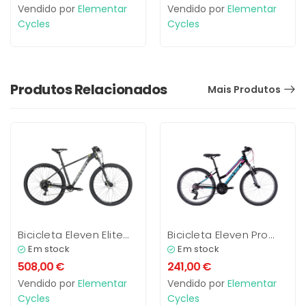
Vendido por
Elementar
Vendido por
Elementar
Cycles
Cycles
Produtos Relacionados
Mais Produtos
Bicicleta Eleven Elite
Bicicleta Eleven Pro
3.0
24”/ 26” VB
Em stock
Em stock
508,00
€
241,00
€
Vendido por
Elementar
Vendido por
Elementar
Cycles
Cycles