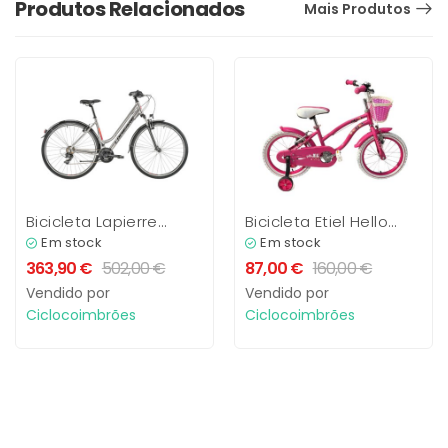
Produtos Relacionados
Mais Produtos
Bicicleta Lapierre
Bicicleta Etiel Hello
Trekking 1.0 Senhora
MyMy 16″
Em stock
Em stock
363,90
€
502,00
€
87,00
€
160,00
€
Vendido por
Vendido por
Ciclocoimbrões
Ciclocoimbrões