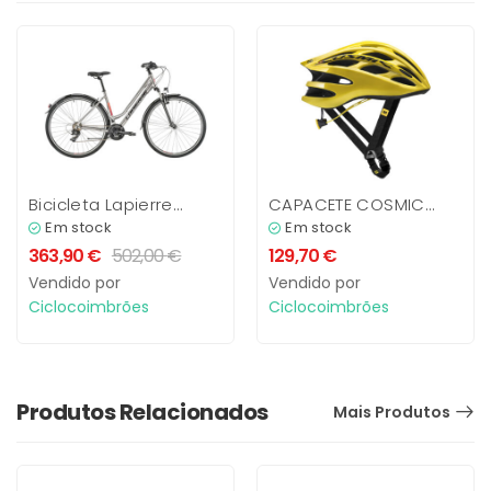
Bicicleta Lapierre
CAPACETE COSMIC
Trekking 1.0 Senhora
ULTIMATE PRETO /
Em stock
Em stock
AMARELO TAM M
363,90
€
502,00
€
129,70
€
Vendido por
Vendido por
Ciclocoimbrões
Ciclocoimbrões
Produtos Relacionados
Mais Produtos