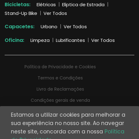
Bicicletas:
Elétricas
Elíptica de Estrada
Stand-Up Bike
Ver Todos
Capacetes:
Urbano
Ver Todos
Oficina:
Limpeza
Lubrificantes
Ver Todos
Política de Privacidade e Cookies
Termos e Condições
Livro de Reclamações
Condições gerais de venda
Estamos a utilizar cookies para melhorar a
sua experiência no nosso site. Ao navegar
neste site, concorda com a nossa
Política
Desenvolvido por
Digital Spirit
e
Kodekrafters