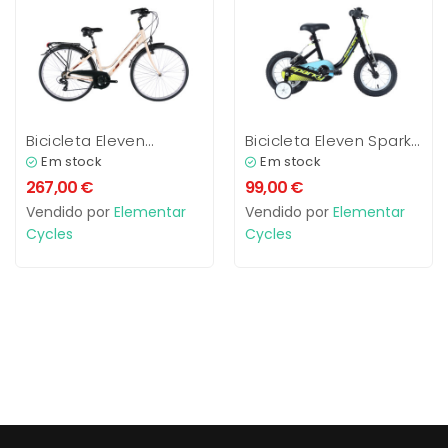
Bicicleta Eleven
Bicicleta Eleven Sparky
Comfort 7V
12′ e 16′
Em stock
Em stock
267,00
€
99,00
€
Vendido por
Elementar
Vendido por
Elementar
Cycles
Cycles