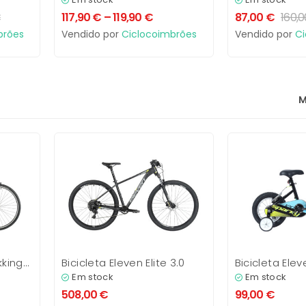
€
117,90
€
–
119,90
€
87,00
€
160,
brões
Vendido por
Ciclocoimbrões
Vendido por
Ci
M
kking
Bicicleta Eleven Elite 3.0
Bicicleta Elev
16′
Em stock
Em stock
508,00
€
99,00
€