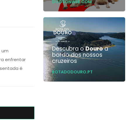
DOGSONWEB.COM
Descubra o
Douro
a
ce um
bordo dos nossos
ra enfrentar
cruzeiros
esentada é
ROTADODOURO.PT