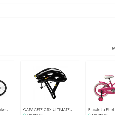
M
bike
CAPACETE CRX ULTIMATE
Bicicleta Etie
MAVIC
16″
Em stock
Em stock