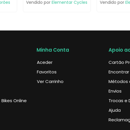
brões
Vendido por
Elementar Cycles
Vendido por
El
Minha Conta
Apoio ao
Aceder
Cartão P
Favoritos
Encontrar
Ver Carrinho
Métodos 
Envios
Bikes Online
Trocas e 
Ajuda
Reclama