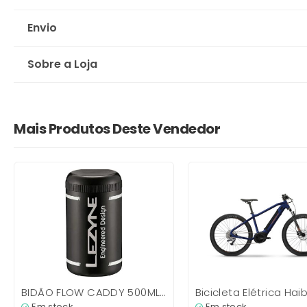
Envio
Sobre a Loja
Mais Produtos Deste Vendedor
BIDÃO FLOW CADDY 500ML
Bicicleta Elétrica Hai
PARA FERRAMENTAS
Alltrack 4 27,5”
Em stock
Em stock