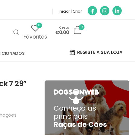
Iniciar | Criar
0
0
Cesto
€0.00
Favoritos
REGISTE A SUA LOJA
ICIONADOS
ack 7 29”
Conheça as
principais
moções
Raças de Cães