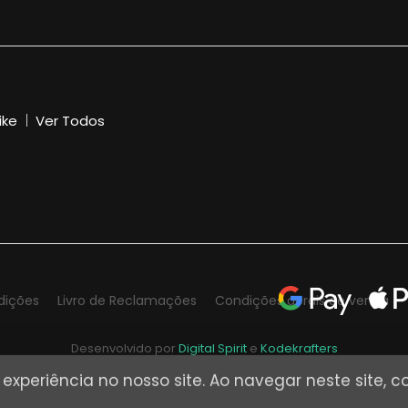
ike
Ver Todos
dições
Livro de Reclamações
Condições gerais de venda
Desenvolvido por
Digital Spirit
e
Kodekrafters
a experiência no nosso site. Ao navegar neste site,
© DSK Digital 2026