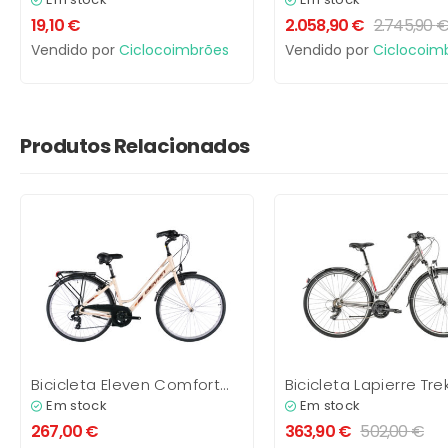
C/ORGANIZER
19,10
€
2.058,90
€
2.745,90
Vendido por
Ciclocoimbrões
Vendido por
Ciclocoim
Produtos Relacionados
Bicicleta Eleven Comfort
Bicicleta Lapierre Tre
7V
1.0 Senhora
Em stock
Em stock
267,00
€
363,90
€
502,00
€