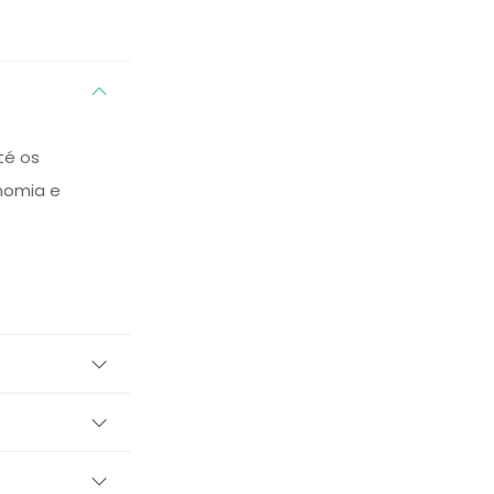
té os
nomia e