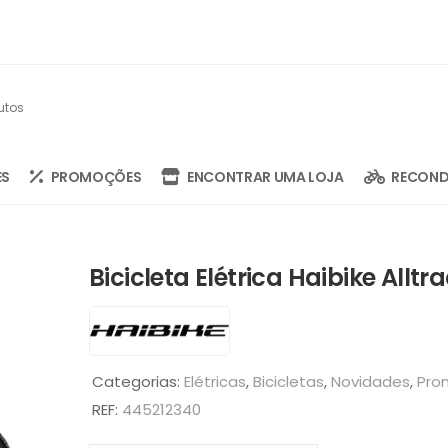
ES
PROMOÇÕES
ENCONTRAR UMA LOJA
RECOND
Bicicleta Elétrica Haibike Alltr
Categorias:
Elétricas
,
Bicicletas
,
Novidades
,
Pro
REF:
445212340