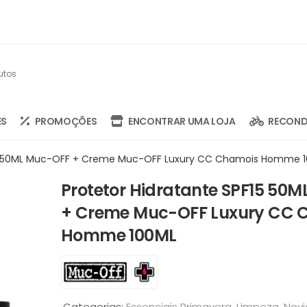
ES
PROMOÇÕES
ENCONTRAR UMA LOJA
RECOND
F15 50ML Muc-OFF + Creme Muc-OFF Luxury CC Chamois Homme 
Protetor Hidratante SPF15 50
+ Creme Muc-OFF Luxury CC 
Homme 100ML
Categorias:
Essenciais Primavera
,
Limpeza
,
Nov