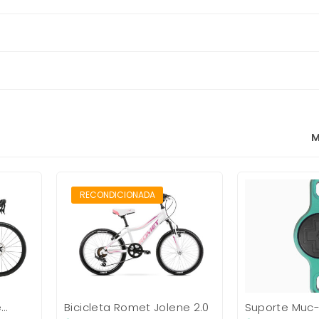
M
RECONDICIONADO
RECONDICIONADA
e
Bicicleta Romet Jolene 2.0
Suporte Muc-