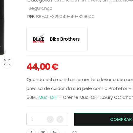
Segurança
REF:
BB-40-329049-40-329040
Bike Brothers
44,00
€
Quando está constantemente a levar o seu corp
precisa de cuidar da sua pele com o Protetor H
50ML
Muc-OFF
+ Creme Muc-OFF Luxury CC Ch
COMPRAR