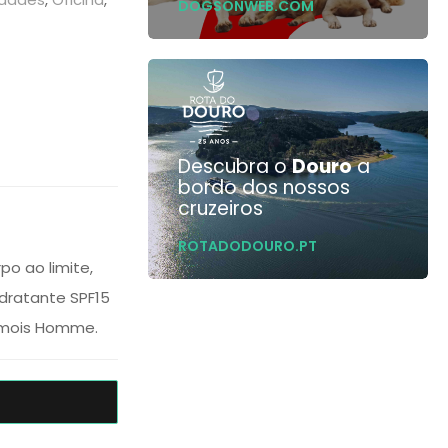
DOGSONWEB.COM
Descubra o
Douro
a
bordo dos nossos
cruzeiros
ROTADODOURO.PT
o ao limite,
idratante SPF15
amois Homme.