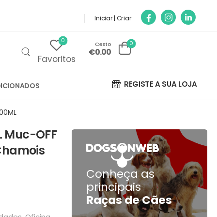
Iniciar | Criar
0
0
Cesto
€0.00
Favoritos
REGISTE A SUA LOJA
ICIONADOS
100ML
ML Muc-OFF
Chamois
Conheça as
principais
Raças de Cães
idades
,
Oficina
,