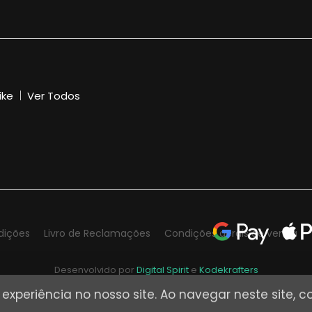
ike
Ver Todos
dições
Livro de Reclamações
Condições gerais de venda
Desenvolvido por
Digital Spirit
e
Kodekrafters
a experiência no nosso site. Ao navegar neste site,
© DSK Digital 2026