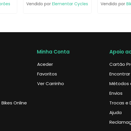
brões
Vendido por
Elementar Cycles
Vendido por
Bi
Minha Conta
Apoio ao
Aceder
Cartão P
Favoritos
Encontrar
Ver Carrinho
Métodos 
Envios
Bikes Online
Trocas e 
Ajuda
Reclama