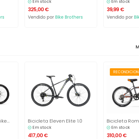
Tag p/Apple 
Em stock
Em stock
325,00
€
39,99
€
rs
Vendido por
Bike Brothers
Vendido por
Bi
M
RECONDICION
RECONDICIO
bike
Bicicleta Eleven Elite 1.0
Bicicleta Ro
20 Cali
Em stock
Em stock
417,00
€
310,00
€