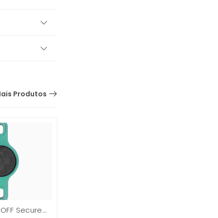
ais Produtos
OFF Secure
Capacete Dokky Menino
Kit M