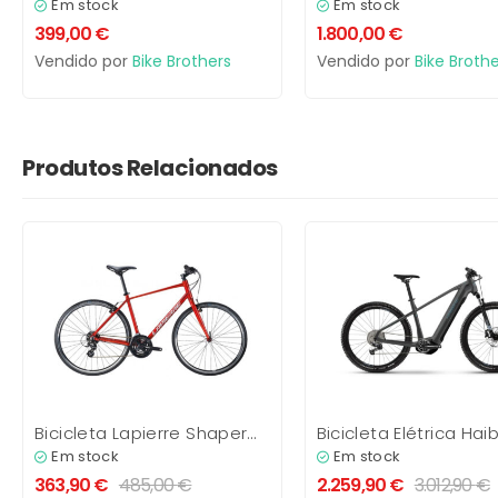
SystemSix
Em stock
Em stock
399,00
€
1.800,00
€
Vendido por
Bike Brothers
Vendido por
Bike Brothe
Produtos Relacionados
Bicicleta Lapierre Shaper
Bicicleta Elétrica Hai
1.0
Alltrack 5 27,5”
Em stock
Em stock
363,90
€
485,00
€
2.259,90
€
3.012,90
€