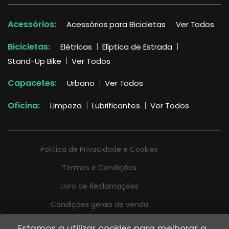
Acessórios:
Acessórios para Bicicletas
Ver Todos
Bicicletas:
Elétricas
Elíptica de Estrada
Stand-Up Bike
Ver Todos
Capacetes:
Urbano
Ver Todos
Oficina:
Limpeza
Lubrificantes
Ver Todos
Política de Privacidade e Cookies
Termos e Condições
Livro de Reclamações
Condições gerais de venda
Estamos a utilizar cookies para melhorar a