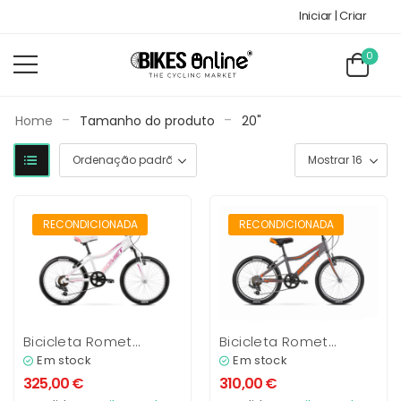
Iniciar | Criar
0
-
-
Home
Tamanho do produto
20"
RECONDICIONADO
RECONDICIONADO
RECONDICIONADA
RECONDICIONADA
Bicicleta Romet
Bicicleta Romet
Jolene 2.0
Rambler 20 Cali
Em stock
Em stock
325,00
€
310,00
€